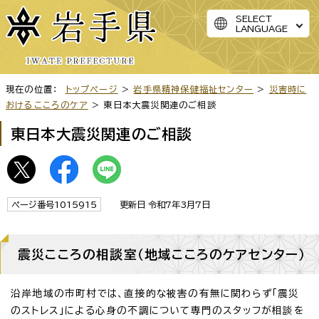
SELECT
LANGUAGE
現在の位置：
トップページ
>
岩手県精神保健福祉センター
>
災害時に
おけるこころのケア
> 東日本大震災関連のご相談
東日本大震災関連のご相談
ページ番号1015915
更新日 令和7年3月7日
震災こころの相談室（地域こころのケアセンター）
沿岸地域の市町村では、直接的な被害の有無に関わらず「震災
のストレス」による心身の不調について専門のスタッフが相談を