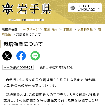
SELECT
LANGUAGE
現在の位置：
トップページ
>
産業・雇用
>
水産業
>
水産物情報
>
栽
培漁業
> 栽培漁業について
栽培漁業について
ページ番号1008491
更新日 平成31年2月20日
自然界では、多くの魚介頬は卵から稚魚になるまでの時期に、
大部分のものが死んでしまいます。
栽培漁業とは、この時期を人の手で守り、大きく健康な稚魚を
放流し、その後は豊かな海の生産力で育った魚を漁獲するとい