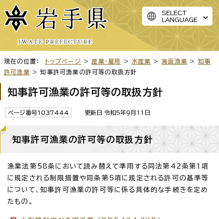
SELECT
LANGUAGE
現在の位置：
トップページ
>
産業・雇用
>
水産業
>
海面漁業
>
知事
許可漁業
> 知事許可漁業の許可等の取扱方針
知事許可漁業の許可等の取扱方針
ページ番号1037444
更新日 令和5年9月11日
知事許可漁業の許可等の取扱方針
漁業法第58条において読み替えて準用する同法第42条第1項
に規定される制限措置や同条第5項に規定される許可の基準等
について、知事許可漁業の許可等に係る具体的な手続きを定め
たもの。