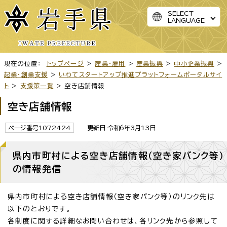
SELECT
LANGUAGE
現在の位置：
トップページ
>
産業・雇用
>
産業振興
>
中小企業振興
>
起業・創業支援
>
いわてスタートアップ推進プラットフォームポータルサイ
ト
>
支援策一覧
> 空き店舗情報
空き店舗情報
ページ番号1072424
更新日 令和6年3月13日
県内市町村による空き店舗情報（空き家バンク等）
の情報発信
県内市町村による空き店舗情報（空き家バンク等）のリンク先は
以下のとおりです。
各制度に関する詳細なお問い合わせは、各リンク先から参照して