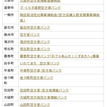
久慈市
久慈市空き家情報登録制度
遠野市
で・くらす遠野空き家バンク
一関市
商店街活性化事業補助金（空き店舗入居支援事業補助
金）
釜石市
釜石市空き家バンク
奥州市
空き家バンク
滝沢市
滝沢市空き家バンク
雫石町
雫石町空き家バンク
葛巻町
葛巻町空き家バンク「おでゃあんせ！くずまきへ」事業
岩手町
いわてまち 空き家バンク
平泉町
平泉町空き家・空き地バンク
金ケ崎
金ケ崎町空き家バンク
町
住田町
住田町空き家・空き地情報バンク
大槌町
大槌町空き地空き家情報バンク
山田町
山田町空き家バンク