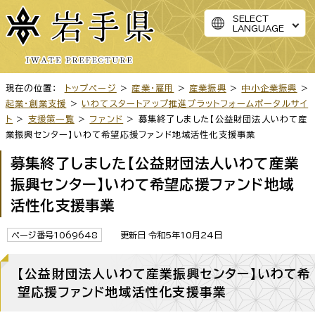
SELECT
LANGUAGE
現在の位置：
トップページ
>
産業・雇用
>
産業振興
>
中小企業振興
>
起業・創業支援
>
いわてスタートアップ推進プラットフォームポータルサイ
ト
>
支援策一覧
>
ファンド
> 募集終了しました【公益財団法人いわて産
業振興センター】いわて希望応援ファンド地域活性化支援事業
募集終了しました【公益財団法人いわて産業
振興センター】いわて希望応援ファンド地域
活性化支援事業
ページ番号1069648
更新日 令和5年10月24日
【公益財団法人いわて産業振興センター】いわて希
望応援ファンド地域活性化支援事業