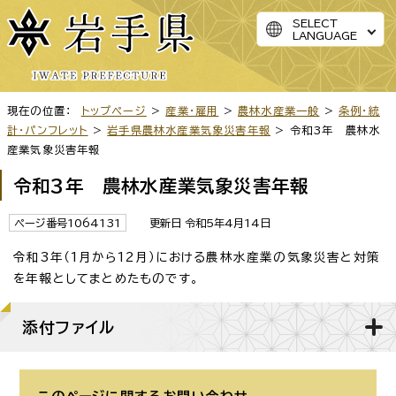
SELECT
LANGUAGE
現在の位置：
トップページ
>
産業・雇用
>
農林水産業一般
>
条例・統
計・パンフレット
>
岩手県農林水産業気象災害年報
> 令和3年 農林水
産業気象災害年報
令和3年 農林水産業気象災害年報
ページ番号1064131
更新日 令和5年4月14日
令和3年（1月から12月）における農林水産業の気象災害と対策
を年報としてまとめたものです。
添付ファイル