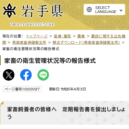
SELECT
LANGUAGE
現在の位置：
トップページ
>
産業・雇用
>
農業
>
農政に関する出先機
関
>
県南家畜保健衛生所
>
様式ダウンロード（県南家畜保健衛生所）
>
家畜の衛生管理状況等の報告様式
家畜の衛生管理状況等の報告様式
ページ番号1008097
更新日 令和6年4月3日
家畜飼養者の皆様へ 定期報告書を提出しましょ
う