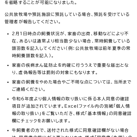
を省略することが可能になりました。
公共放牧場や預託施設に預託している場合、預託を受けている
管理者が報告してください。
2月1日時点の飼養状況が、家畜の出荷、移動などにより不
在、あるいは通常より相当数少ない場合、常時飼養している
頭羽数を記入してください（例：公共放牧場は前年夏季の常
時飼養頭数を記入）。
家畜の疾病まん延防止を的確に行ううえで重要な届出とな
り、虚偽報告等は罰則の対象にもなります。
家畜の飼養をやめた場合やご不明な点については、当所まで
ご連絡ください。
令和6年度より個人情報の取り扱いに係る本人同意の確認
項目が追加されています。Excelファイル内の別紙「個人情
報の取り扱い」をご覧いただき、様式「基本情報」の同意確認
欄にチェックをお願いします。
牛飼養者の方で、送付された様式に同意確認欄がない場合