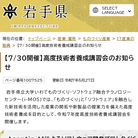
SELECT
LANGUAGE
現在の位置：
トップページ
>
産業・雇用
>
ものづくり産業
>
IT産業の
振興
> 【7/30開催】高度技術者養成講習会のお知らせ
【7/30開催】高度技術者養成講習会のお知ら
せ
ページ番号1087525
更新日 令和7年6月27日
岩手県立大学いわてものづくり・ソフトウェア融合テクノロジー
センター(i-MOS)では、「ものづくり」と「ソフトウェア」を融合し
た新技術を活用した産業の開拓や新製品の提案力を備えた高度
技術者養成を目的として、令和7年度高度技術者養成講習会を
開催します。