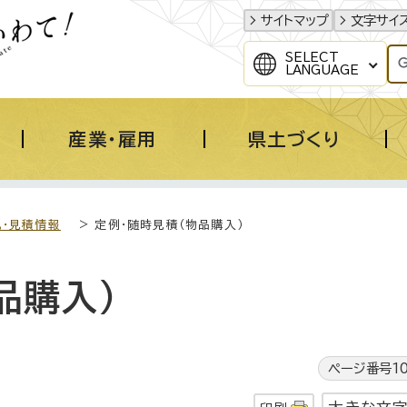
サイトマップ
文字サイ
SELECT
LANGUAGE
産業・雇用
県土づくり
札・見積情報
> 定例・随時見積（物品購入）
品購入）
ページ番号10