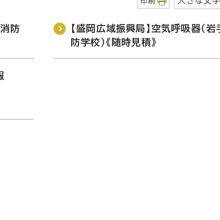
大きな文
印刷
県消防
【盛岡広域振興局】空気呼吸器（岩
防学校）《随時見積》
報