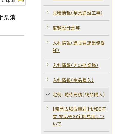
字で印刷
見積情報（県営建設工事）
手県消
縦覧設計書等
入札情報（建設関連業務委
託）
入札情報（その他業務）
入札情報（物品購入）
定例・随時見積（物品購入）
【盛岡広域振興局】令和8年
度 物品等の定例見積につ
いて