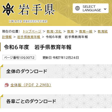
SELECT
LANGUAGE
現在の位置：
トップページ
>
教育・文化
>
教育
>
教育一般
>
教育統
計情報
>
岩手県教育年報
> 令和6年度 岩手県教育年報
令和6年度 岩手県教育年報
ページ番号1093072
更新日 令和7年12月24日
全体のダウンロード
全体版 （PDF 2.2MB）
各章ごとのダウンロード