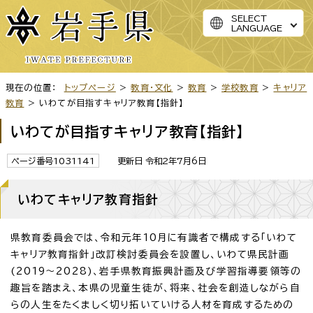
SELECT
LANGUAGE
現在の位置：
トップページ
>
教育・文化
>
教育
>
学校教育
>
キャリア
教育
> いわてが目指すキャリア教育【指針】
いわてが目指すキャリア教育【指針】
ページ番号1031141
更新日 令和2年7月6日
いわてキャリア教育指針
県教育委員会では、令和元年10月に有識者で構成する「いわて
キャリア教育指針」改訂検討委員会を設置し、いわて県民計画
(2019～2028)、岩手県教育振興計画及び学習指導要領等の
趣旨を踏まえ、本県の児童生徒が、将来、社会を創造しながら自
らの人生をたくましく切り拓いていける人材を育成するための