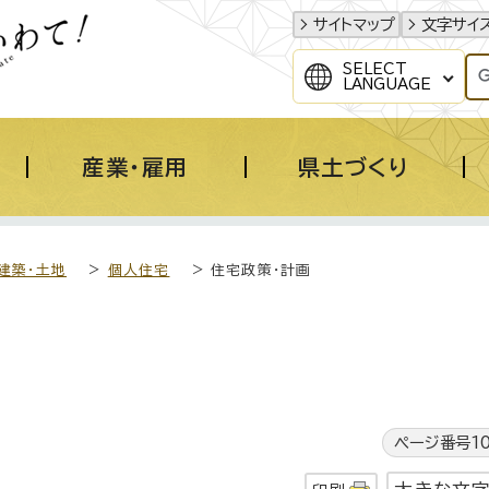
サイトマップ
文字サイ
SELECT
LANGUAGE
産業・雇用
県土づくり
建築・土地
>
個人住宅
> 住宅政策・計画
ページ番号10