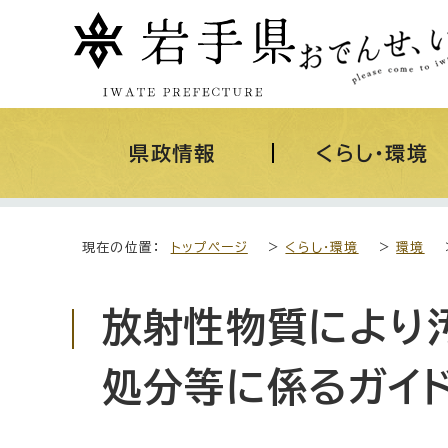
県政情報
くらし・環境
現在の位置：
トップページ
>
くらし・環境
>
環境
放射性物質により
処分等に係るガイ