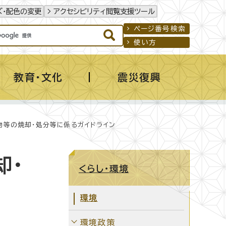
ズ・配色の変更
アクセシビリティ閲覧支援ツール
ページ番号検索
使い方
教育・文化
震災復興
物等の焼却・処分等に係るガイドライン
却・
くらし・環境
環境
環境政策