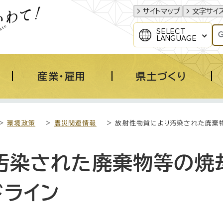
サイトマップ
文字サイ
SELECT
LANGUAGE
産業・雇用
県土づくり
>
環境政策
>
震災関連情報
> 放射性物質により汚染された廃棄
汚染された廃棄物等の焼
ドライン