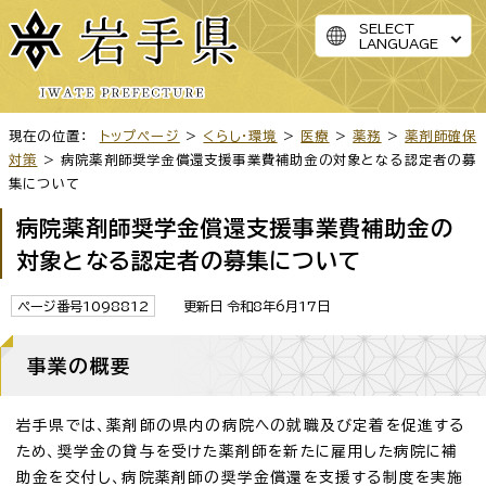
SELECT
LANGUAGE
現在の位置：
トップページ
>
くらし・環境
>
医療
>
薬務
>
薬剤師確保
対策
> 病院薬剤師奨学金償還支援事業費補助金の対象となる認定者の募
集について
病院薬剤師奨学金償還支援事業費補助金の
対象となる認定者の募集について
ページ番号1098812
更新日 令和8年6月17日
事業の概要
岩手県では、薬剤師の県内の病院への就職及び定着を促進する
ため、奨学金の貸与を受けた薬剤師を新たに雇用した病院に補
助金を交付し、病院薬剤師の奨学金償還を支援する制度を実施