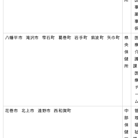
所
八幡平市 滝沢市 雫石町 葛巻町 岩手町 紫波町 矢巾町
県
央
保
健
所
花巻市 北上市 遠野市 西和賀町
中
部
保
健