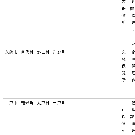
古
保
健
所
久慈市 普代村 野田村 洋野町
久
慈
保
健
所
二戸市 軽米町 九戸村 一戸町
二
戸
保
健
所