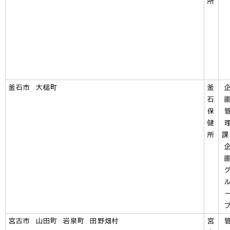
所
釜石市 大槌町
釜
石
保
健
所
宮古市 山田町 岩泉町 田野畑村
宮