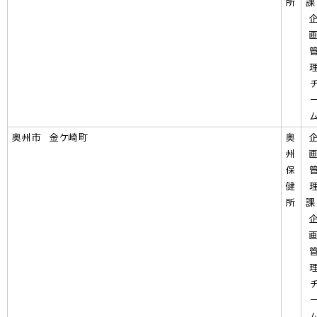
所
奥州市 金ケ崎町
奥
州
保
健
所