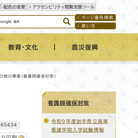
ズ・配色の変更
アクセシビリティ閲覧支援ツール
ページ番号検索
使い方
教育・文化
震災復興
その他の事業（看護師確保対策）
看護師確保対策
令和9年度岩手県立高等
65434
看護学院入学試験情報
字で印刷