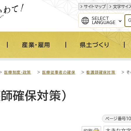
サイトマップ
文字サイ
SELECT
LANGUAGE
産業・雇用
県土づくり
>
医療制度・政策
>
医療従事者の確保
>
看護師確保対策
> 
師確保対策）
ページ番号10
大きな文
印刷