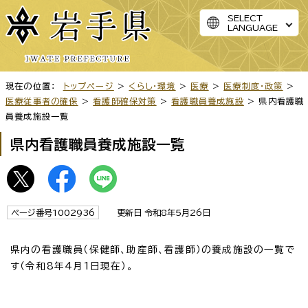
SELECT
LANGUAGE
現在の位置：
トップページ
>
くらし・環境
>
医療
>
医療制度・政策
>
医療従事者の確保
>
看護師確保対策
>
看護職員養成施設
> 県内看護職
員養成施設一覧
県内看護職員養成施設一覧
ページ番号1002936
更新日 令和8年5月26日
県内の看護職員（保健師、助産師、看護師）の養成施設の一覧で
す（令和8年4月1日現在）。