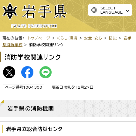
SELECT
LANGUAGE
現在の位置：
トップページ
>
くらし・環境
>
安全・安心
>
防災
>
岩手
県消防学校
> 消防学校関連リンク
消防学校関連リンク
ページ番号1004300
更新日 令和6年2月27日
岩手県の消防機関
岩手県立総合防災センター