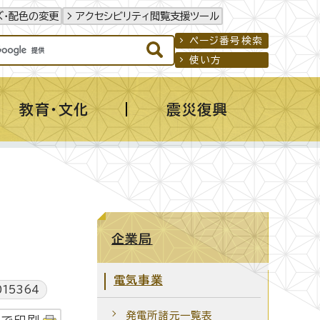
ズ・配色の変更
アクセシビリティ閲覧支援ツール
ページ番号検索
使い方
教育・文化
震災復興
企業局
電気事業
15364
発電所諸元一覧表