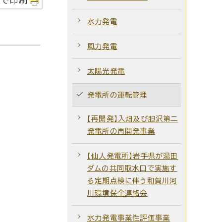
字で印刷
水力発電
風力発電
太陽光発電
発電所の運転管理
【再開発】入畑及び胆沢第二
発電所の再開発事業
【仙人発電所】岩手県が湯田
ダムの共同取水口で実施す
る定期点検に伴う和賀川河
川環境保全連絡会
水力発電事業性評価事業