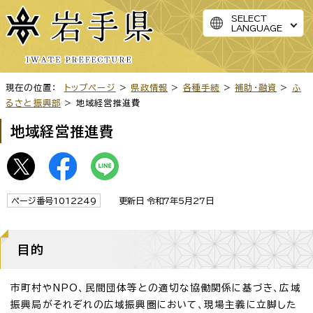
SELECT
LANGUAGE
現在の位置：
トップページ
>
県政情報
>
各種手続
>
補助・融資
>
ふ
るさと振興部
> 地域経営推進費
地域経営推進費
ページ番号1012249
更新日 令和7年5月27日
目的
市町村やNPO、民間団体等との適切な協働関係に基づき、広域
振興局がそれぞれの広域振興圏において、現場主義に立脚した