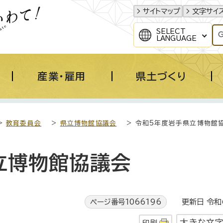
サイトマップ
文字サイ
SELECT
LANGUAGE
産業・雇用
県土づくり
>
教育委員会
>
県立博物館協議会
> 令和5年度岩手県立博物館
立博物館協議会
ページ番号1066196
更新日 令和6
大きな文
印刷