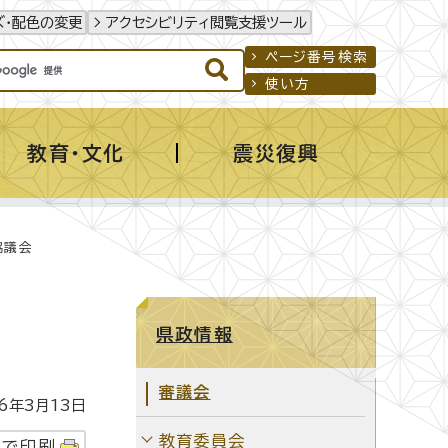
ズ・配色の変更
アクセシビリティ閲覧支援ツール
ページ番号検索
使い方
教育・文化
震災復興
協議会
県政情報
審議会
年3月13日
教育委員会
字で印刷