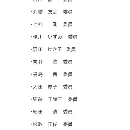
・丸橋 友之 委員
・上柿 剛 委員
・桂川 いずみ 委員
・沼田 けさ子 委員
・向井 隆 委員
・福島 茜 委員
・太田 厚子 委員
・細越 千絵子 委員
・細田 清 委員
・松政 正俊 委員