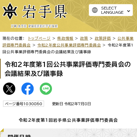
SELECT
LANGUAGE
現在の位置：
トップページ
>
県政情報
>
政策
>
政策評価
>
公共事業
評価専門委員会
>
令和2年度公共事業評価専門委員会
> 令和2年度第1
回公共事業評価専門委員会の会議結果及び議事録
令和2年度第1回公共事業評価専門委員会の
会議結果及び議事録
ページ番号1030860
更新日 令和2年7月8日
令和2年度第1回岩手県公共事業評価専門委員会
開催日時