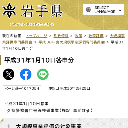
SELECT
LANGUAGE
現在の位置：
トップページ
>
県政情報
>
政策
>
政策評価
>
大規模事
業評価専門委員会
>
平成30年度大規模事業評価専門委員会
> 平成31
年1月10日答申分
平成31年1月10日答申分
ページ番号1017354
更新日 平成30年8月28日
平成31年1月10日答申
久慈警察署庁舎等整備事業【施設 事前評価】
1 大規模事業評価の対象事業