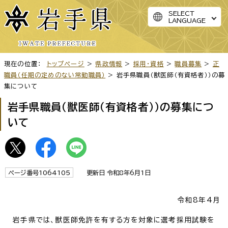
SELECT
LANGUAGE
現在の位置：
トップページ
>
県政情報
>
採用・資格
>
職員募集
>
正
職員（任期の定めのない常勤職員）
> 岩手県職員（獣医師（有資格者））の募
集について
岩手県職員（獣医師（有資格者））の募集につ
いて
ページ番号1064105
更新日 令和8年6月1日
令和8年4月
岩手県では、獣医師免許を有する方を対象に選考採用試験を