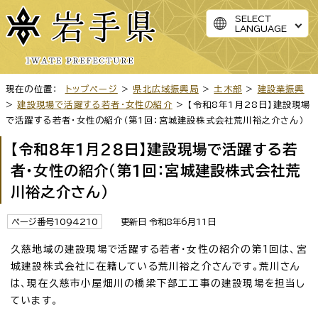
SELECT
LANGUAGE
現在の位置：
トップページ
>
県北広域振興局
>
土木部
>
建設業振興
>
建設現場で活躍する若者・女性の紹介
> 【令和8年1月28日】建設現場
で活躍する若者・女性の紹介（第1回：宮城建設株式会社荒川裕之介さん）
【令和8年1月28日】建設現場で活躍する若
者・女性の紹介（第1回：宮城建設株式会社荒
川裕之介さん）
ページ番号1094210
更新日 令和8年6月11日
久慈地域の建設現場で活躍する若者・女性の紹介の第1回は、宮
城建設株式会社に在籍している荒川裕之介さんです。荒川さん
は、現在久慈市小屋畑川の橋梁下部工工事の建設現場を担当し
ています。