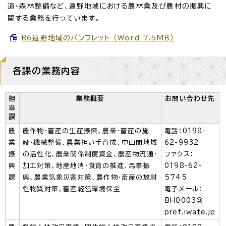
道・森林整備など、遠野地域における農林業及び農村の振興に
関する業務を行っています。
R6遠野地域のパンフレット （Word 7.5MB）
各課の業務内容
担
業務概要
お問い合わせ先
当
課
農
農作物・畜産の生産振興、農業・畜産の施
電話：0198-
業
設・機械整備、農業担い手育成、中山間地域
62-9932
振
の活性化、農業関係制度資金、農産物流通・
ファクス：
興
加工対策、地産地消・食育の推進、馬事振
0198-62-
課
興、農業気象災害対策、農作物・畜産の放射
5745
性物質対策、畜産経営環境保全
電子メール：
BH0003＠
pref.iwate.jp