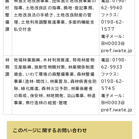
農
県営土地改良事業、団体営土地改良事業の
電話：0198-
村
指導、土地改良区の指導、換地・登記事務、
62-9940
整
土地改良法の手続き、土地改良財産の管
ファクス：
備
理、土地利用調整推進事業、多面的機能支
0198-62-
課
払交付金
1577
電子メール：
BH0003＠
pref.iwate.jp
林
地域林業振興、木材利用推進、特用林産物
電話：0198-
務
生産振興、放射性物質対策、林業関係制度
62-9933
課
資金、いわて環境の森整備事業、森林整備
ファクス：
事業（造林・間伐）、林業普及、森林病害虫防
0198-62-
除、緑化推進、森林火災予防、林業後継者
5745
の育成、保安林、林地開発、治山事業、林道
電子メール：
事業、県行造林の経営・管理
BH0003＠
pref.iwate.jp
このページに関する
お問い合わせ