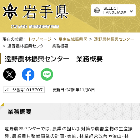
SELECT
LANGUAGE
現在の位置：
トップページ
>
県南広域振興局
>
遠野農林振興センター
> 遠野農林振興センター 業務概要
遠野農林振興センター 業務概要
ページ番号1013707
更新日 令和6年11月8日
業務概要
遠野農林センターでは、農業の担い手対策や農畜産物の生産振
興、農業農村整備事業の計画・実施、林業経営改善や治山・林