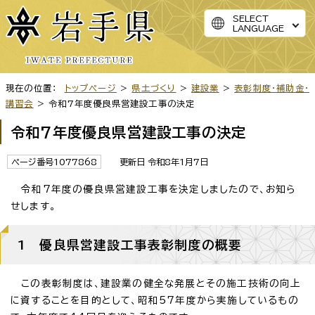
SELECT
LANGUAGE
現在の位置：
トップページ
>
県土づくり
>
建設業
>
表彰制度・補助金・
講習会
> 令和7年度優良県営建設工事の決定
令和7年度優良県営建設工事の決定
ページ番号1077868
更新日 令和8年1月7日
令和7年度の優良県営建設工事を決定しましたので、お知ら
せします。
1 優良県営建設工事表彰制度の概要
この表彰制度は、建設業の健全な発展とその施工技術の向上
に資することを目的として、昭和57年度から実施しているもの