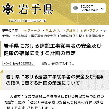
SELECT
LANGUAGE
現在の位置：
トップページ
>
県土づくり
>
建設業
>
計画・プラン
> 岩
手県における建設工事従事者の安全及び健康の確保に関する計画の策定
岩手県における建設工事従事者の安全及び
健康の確保に関する計画の策定
ページ番号1028526
更新日 令和6年3月13日
岩手県における建設工事従事者の安全及び健康
の確保に関する計画の策定について
一人親方等を含む建設工事従事者における労働災害や処遇の
問題等に鑑み、「建設工事従事者の安全及び健康の確保の推進
に関する法律」が施行されました。