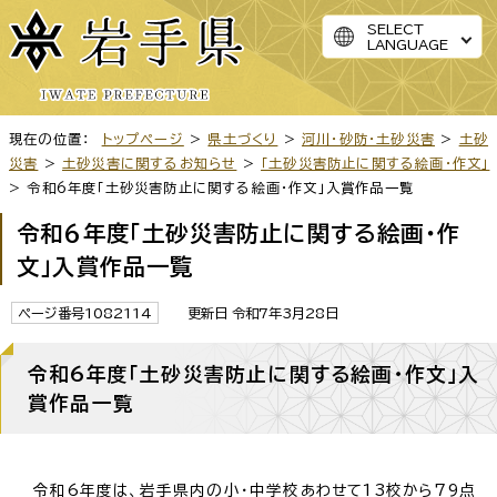
SELECT
LANGUAGE
現在の位置：
トップページ
>
県土づくり
>
河川・砂防・土砂災害
>
土砂
災害
>
土砂災害に関するお知らせ
>
「土砂災害防止に関する絵画・作文」
> 令和6年度「土砂災害防止に関する絵画・作文」入賞作品一覧
令和6年度「土砂災害防止に関する絵画・作
文」入賞作品一覧
ページ番号1082114
更新日 令和7年3月28日
令和6年度「土砂災害防止に関する絵画・作文」入
賞作品一覧
令和6年度は、岩手県内の小・中学校あわせて13校から79点