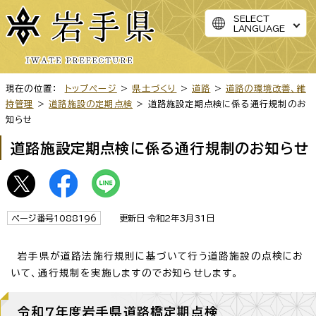
SELECT
LANGUAGE
現在の位置：
トップページ
>
県土づくり
>
道路
>
道路の環境改善、維
持管理
>
道路施設の定期点検
> 道路施設定期点検に係る通行規制のお
知らせ
道路施設定期点検に係る通行規制のお知らせ
ページ番号1088196
更新日 令和2年3月31日
岩手県が道路法施行規則に基づいて行う道路施設の点検にお
いて、通行規制を実施しますのでお知らせします。
令和7年度岩手県道路橋定期点検