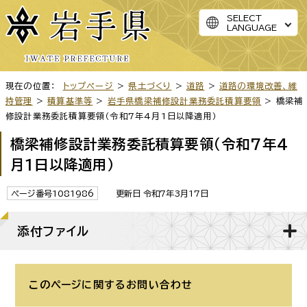
SELECT
LANGUAGE
現在の位置：
トップページ
>
県土づくり
>
道路
>
道路の環境改善、維
持管理
>
積算基準等
>
岩手県橋梁補修設計業務委託積算要領
> 橋梁補
修設計業務委託積算要領（令和7年4月1日以降適用）
橋梁補修設計業務委託積算要領（令和7年4
月1日以降適用）
ページ番号1081986
更新日 令和7年3月17日
添付ファイル
このページに関する
お問い合わせ