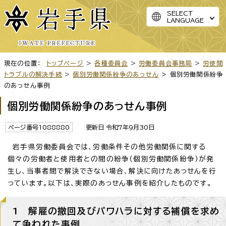
SELECT
LANGUAGE
現在の位置：
トップページ
>
各種委員会
>
労働委員会事務局
>
労使間
トラブルの解決手続
>
個別労働関係紛争のあっせん
> 個別労働関係紛争
のあっせん事例
個別労働関係紛争のあっせん事例
ページ番号1088880
更新日 令和7年9月30日
岩手県労働委員会では、労働条件その他労働関係に関する
個々の労働者と使用者との間の紛争（個別労働関係紛争）が発
生し、当事者間で解決できない場合、解決に向けたあっせんを行
っています。以下は、実際のあっせん事例を紹介したものです。
1 解雇の撤回及びパワハラに対する補償を求め
て争われた事例