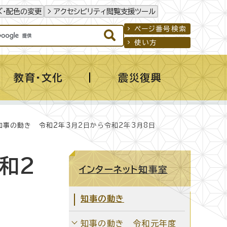
ズ・配色の変更
アクセシビリティ閲覧支援ツール
ページ番号検索
使い方
教育・文化
震災復興
知事の動き 令和2年3月2日から令和2年3月8日
和2
インターネット知事室
知事の動き
知事の動き 令和元年度