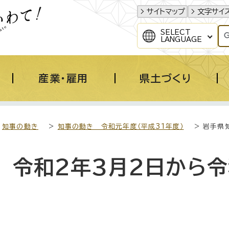
サイトマップ
文字サイ
SELECT
LANGUAGE
産業・雇用
県土づくり
>
知事の動き
>
知事の動き 令和元年度（平成31年度）
> 岩手県
 令和2年3月2日から令