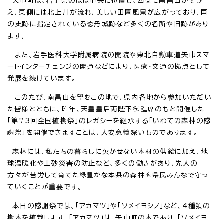
矢巾町は、岩手県のほぼ中央に位置し、西側に南昌山がそび
え、東側には北上川が流れ、美しい田園風景が広がっており、国
の史跡に指定されている徳丹城跡など多くの名所や旧跡があり
ます。
また、岩手医科大学附属病院の開院や東北自動車道矢巾スマ
ートインターチェンジの開通などにより、医療・交通の拠点として
発展を続けています。
このたび、南昌山を望むこの地で、県内各地から参加いただい
た皆様とともに、昨年、天皇皇后両陛下御臨席のもと開催した
「第73回全国植樹祭」のレガシーを継承する「いわての森林の感
謝祭」を開催できますことは、大変意義深いものであります。
森林には、私たちの暮らしに欠かせない木材の供給に加え、地
球温暖化や土砂災害の防止など、多くの働きがあり、先人の
方々が苦労して育てた緑豊かな本県の森林を県民みんなで守っ
ていくことが重要です。
本日の感謝祭では、「アカマツ」や「ソメイヨシノ」など、4種類の
樹木を植栽します。「アカマツ」は、矢巾町の木であり、「ソメイヨ