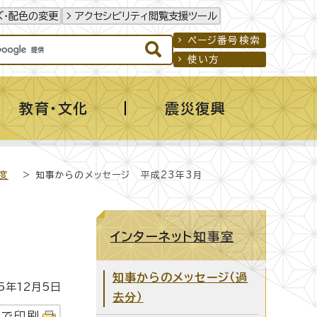
ズ・配色の変更
アクセシビリティ閲覧支援ツール
ページ番号検索
使い方
教育・文化
震災復興
度
> 知事からのメッセージ 平成23年3月
インターネット知事室
知事からのメッセージ（過
年12月5日
去分）
字で印刷