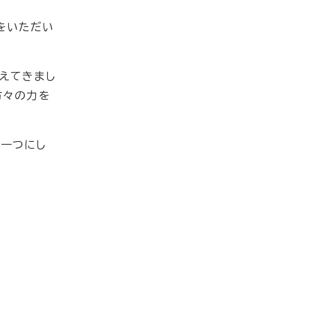
をいただい
えてきまし
方々の力を
を一つにし