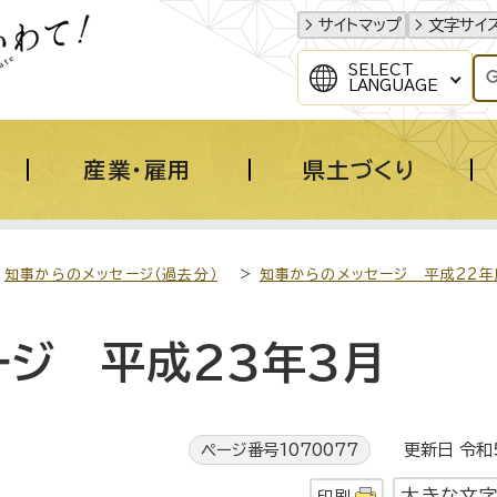
サイトマップ
文字サイ
SELECT
LANGUAGE
産業・雇用
県土づくり
>
知事からのメッセージ（過去分）
>
知事からのメッセージ 平成22年
ージ 平成23年3月
ページ番号1070077
更新日 令和5
大きな文
印刷