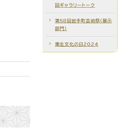
回ギャラリートーク
第58回岩手町芸術祭（展示
部門）
東北文化の日2024