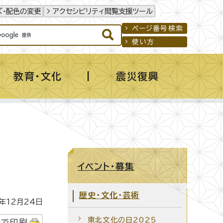
ズ・配色の変更
アクセシビリティ閲覧支援ツール
ページ番号検索
使い方
教育・文化
震災復興
イベント・募集
歴史・文化・芸術
12月24日
東北文化の日2025
字で印刷