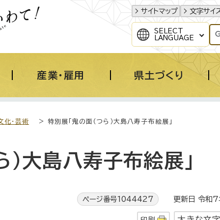
サイトマップ
文字サイ
SELECT
LANGUAGE
産業・雇用
県土づくり
文化・芸術
> 特別展「鬼の面（つら）大島八寿子布絵展」
ら）大島八寿子布絵展」
ページ番号1044427
更新日 令和7年
大きな文
印刷