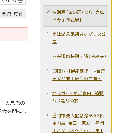
特別展「鬼の面（つら）大島
 全県 県南
八寿子布絵展」
夏油温泉鬼剣舞かがり火公
演
四寺廻廊特別法話（毛越寺）
【遠野市】伊能嘉矩 ～台湾
研究と郷土研究の生涯～
地元ガイドがご案内 遠野
バス巡りの旅
す。大島氏の
示会を開催し
盛岡市先人記念館第62回
企画展「金田一京助 盛岡
市と文京区を中心に」第1