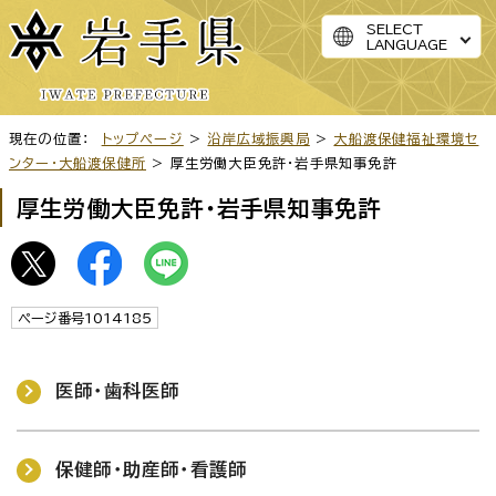
SELECT
LANGUAGE
現在の位置：
トップページ
>
沿岸広域振興局
>
大船渡保健福祉環境セ
ンター・大船渡保健所
> 厚生労働大臣免許・岩手県知事免許
厚生労働大臣免許・岩手県知事免許
ページ番号1014185
医師・歯科医師
保健師・助産師・看護師