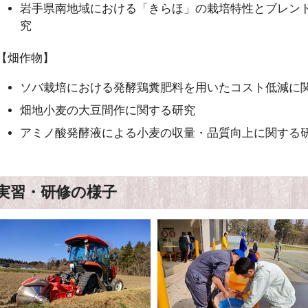
岩手県南地域における「きらほ」の栽培特性とブレン
究
【畑作物】
ソバ栽培における発酵鶏糞肥料を用いたコスト低減に
畑地小麦の大豆間作に関する研究
アミノ酸発酵液による小麦の収量・品質向上に関する
実習・研修の様子