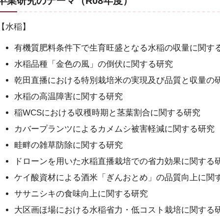
卒業研究のテーマ（R08年度）
【水稲】
有機質肥料条件下で生育旺盛となる水稲の収量に関す
水稲品種「金色の風」の倒伏に関する研究
乾田直播における特別栽培米の実現及び品質と収量の
水稲の高温障害に関する研究
稲WCSにおける収穫時期と茎葉割合に関する研究
カバープランツによるカメムシ被害軽減に関する研究
畦畔の雑草防除に関する研究
ドローンを用いた水稲直播栽培での省力効果に関する
ケイ酸資材による酒米「ぎんおとめ」の品質向上に関
ササニシキの食味向上に関する研究
大区画ほ場における水稲省力・低コスト栽培に関する