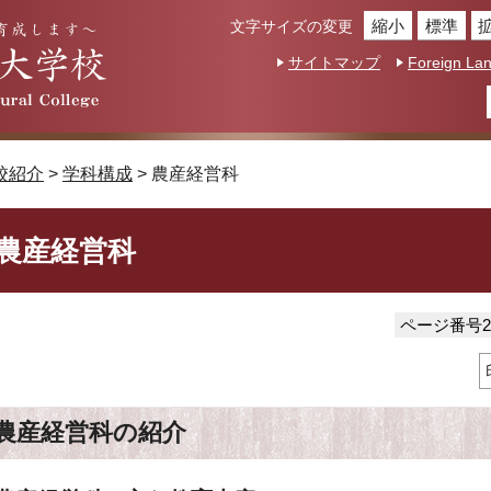
縮小
標準
文字サイズの変更
サイトマップ
Foreign La
校紹介
>
学科構成
> 農産経営科
農産経営科
ページ番号20
農産経営科の紹介