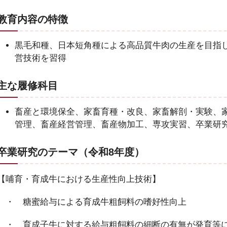
教育内容の特徴
黒毛和種、日本短角種による高品質牛肉の生産を目指
営技術を習得
主な履修科目
畜産と環境保全、家畜育種・改良、家畜解剖・実験、
管理、畜産経営管理、畜産物加工、専攻実習、卒業研
卒業研究のテーマ（令和8年度）
【哺育・育成牛における生産性向上技術】
・ 糖蜜給与による育成牛粗飼料の嗜好性向上
・ 育成子牛に対する給与粗飼料の細断の有無が発育等