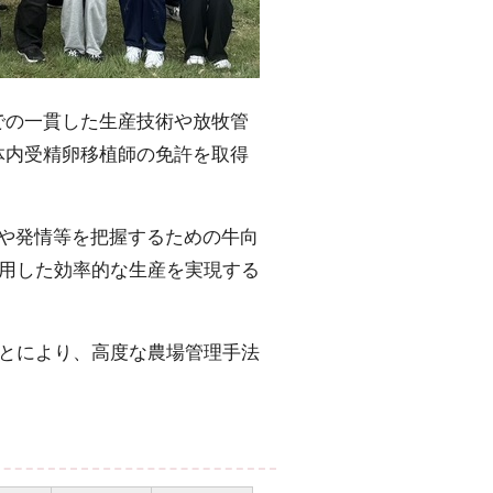
の一貫した生産技術や放牧管
体内受精卵移植師の免許を取得
や発情等を把握するための牛向
活用した効率的な生産を実現する
ことにより、高度な農場管理手法