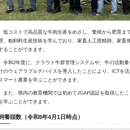
低コストで高品質な牛肉生産をめざし、繁殖から肥育まで
理、粗飼料生産技術を学んでおり、家畜人工授精師、家畜
することができます。
令和2年度に、クラウド牛群管理システムや、牛の活動量
けのウェアラブルデバイスを導入したことにより、ICTを
スマート農業を学ぶことができます。
また、県内の教育機関では初めてJGAP認証を取得した
を学ぶことができます。
飼養頭数（令和8年4月1日時点）