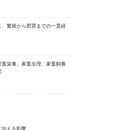
し、繁殖から肥育までの一貫経
家畜栄養、家畜生理、家畜飼養
究
に与える影響