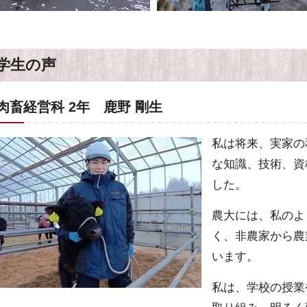
学生の声
肉畜経営科 2年 鹿野 剛生
私は将来、実家の
な知識、技術、資
した。
農大には、私のよ
く、非農家から農
います。
私は、学校の授業