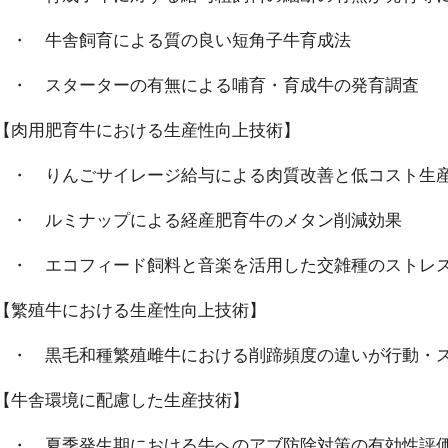
・ 牛舎飼育による質の良い短角子牛育成法
・ スターターの有無による哺育・育成牛の発育調査
【肉用肥育牛における生産性向上技術】
・ りんごサイレージ給与による肉質改善と低コスト生
・ ルミナップによる経産肥育牛のメタン削減効果
・ エコフィード飼料と音楽を活用した交雑種のストレス
【繁殖牛における生産性向上技術】
・ 黒毛和種繁殖雌牛における削蹄頻度の違いが行動・ス
【牛舎環境に配慮した生産技術】
・ 夏季発生期における牛へのアブ防除対策の有効性評