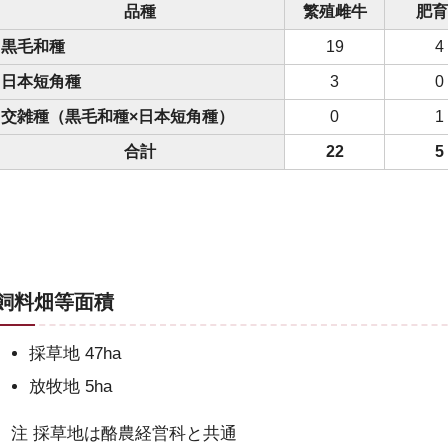
品種
繁殖雌牛
肥
黒毛和種
19
4
日本短角種
3
0
交雑種（黒毛和種×日本短角種）
0
1
合計
22
5
飼料畑等面積
採草地 47ha
放牧地 5ha
注 採草地は酪農経営科と共通