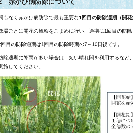
2 赤かび病防除について
間もなく赤かび病防除で最も重要な
1回目の防除適期（開花
ほ場ごとに開花の観察をこまめに行い、適期に1回目の防除
2回目の防除適期は1回目の防除時期の7～10日後です。
防除適期に降雨が多い場合は、短い晴れ間を利用するなど
実施してください。