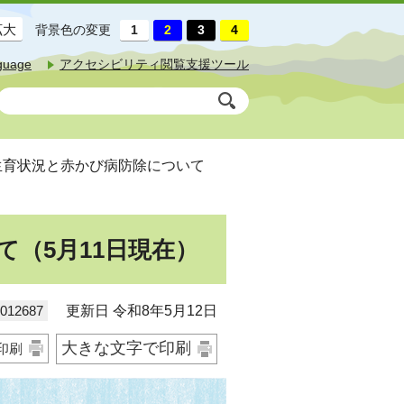
拡大
背景色の変更
guage
アクセシビリティ閲覧支援ツール
生育状況と赤かび病防除について
（5月11日現在）
12687
更新日 令和8年5月12日
大きな文字で印刷
印刷