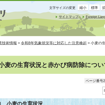
縮小
標準
文字サイズの変更
サイトマップ
Foreign Lan
業技術情報
>
令和8年気象状況等に対応した注意喚起
> 小麦の
小麦の生育状況と赤かび病防除について
ページ番号20
1 小麦の生育状況