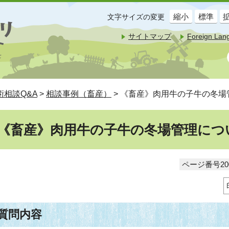
縮小
標準
文字サイズの変更
サイトマップ
Foreign Lan
術相談Q&A
>
相談事例（畜産）
> 《畜産》肉用牛の子牛の冬場
《畜産》肉用牛の子牛の冬場管理につ
ページ番号200
質問内容