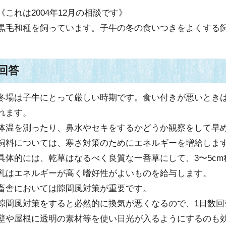
《これは2004年12月の相談です》
黒毛和種を飼っています。子牛の冬の食いつきをよくする
回答
冬場は子牛にとって厳しい時期です。食い付きが悪いとき
れます。
体温を測ったり、鼻水やセキをするかどうか観察をして早
飼料については、寒さ対策のためにエネルギーを増給しま
具体的には、乾草はなるべく良質な一番草にして、3〜5c
乳はエネルギーが高く嗜好性がよいものを給与します。
畜舎においては隙間風対策が重要です。
隙間風対策をすると必然的に換気が悪くなるので、1日数回
壁や屋根に透明の素材等を使い日光が入るようにするのも