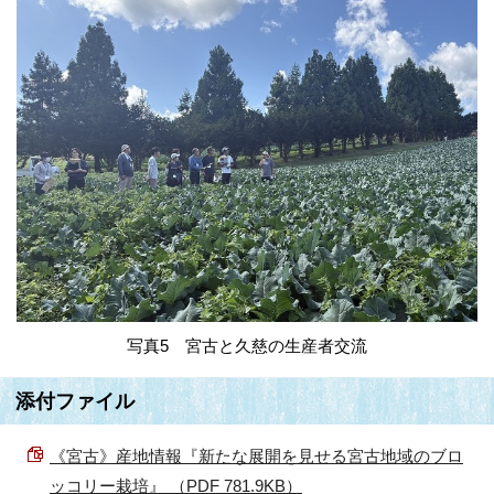
写真5 宮古と久慈の生産者交流
添付ファイル
《宮古》産地情報『新たな展開を見せる宮古地域のブロ
ッコリー栽培』 （PDF 781.9KB）