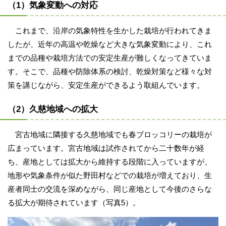
（1）気象変動への対応
これまで、沿岸の気象特性を生かした栽培が行われてきま
したが、近年の高温や乾燥など大きな気象変動により、これ
までの品種や栽培方法での安定生産が難しくなってきていま
す。そこで、品種や防除体系の検討、乾燥対策など様々な対
策を講じながら、安定生産ができるよう取組んでいます。
（2）久慈地域への拡大
宮古地域に隣接する久慈地域でも春ブロッコリーの栽培が
広まっています。宮古地域は試作されてから二十数年が経
ち、産地としては拡大から維持する段階に入っていますが、
地形や気象条件が似た野田村などでの栽培が増えており、生
産者同士の交流を深めながら、同じ産地として今後のさらな
る拡大が期待されています（写真5）。