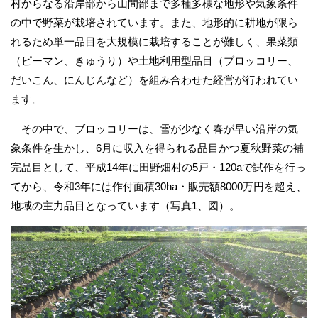
村からなる沿岸部から山間部まで多種多様な地形や気象条件
の中で野菜が栽培されています。また、地形的に耕地が限ら
れるため単一品目を大規模に栽培することが難しく、果菜類
（ピーマン、きゅうり）や土地利用型品目（ブロッコリー、
だいこん、にんじんなど）を組み合わせた経営が行われてい
ます。
その中で、ブロッコリーは、雪が少なく春が早い沿岸の気
象条件を生かし、6月に収入を得られる品目かつ夏秋野菜の補
完品目として、平成14年に田野畑村の5戸・120aで試作を行っ
てから、令和3年には作付面積30ha・販売額8000万円を超え、
地域の主力品目となっています（写真1、図）。