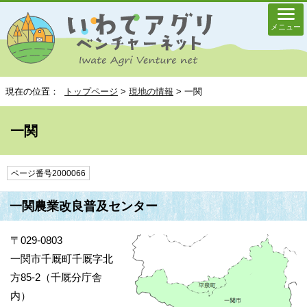
メニュー
現在の位置：
トップページ
>
現地の情報
> 一関
一関
ページ番号2000066
一関農業改良普及センター
〒029-0803
一関市千厩町千厩字北
方85-2（千厩分庁舎
内）