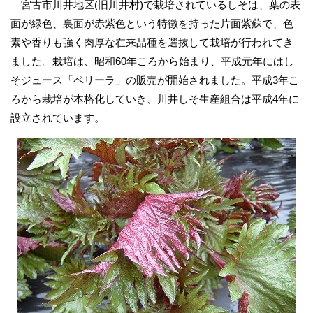
宮古市川井地区(旧川井村)で栽培されているしそは、葉の表
面が緑色、裏面が赤紫色という特徴を持った片面紫蘇で、色
素や香りも強く肉厚な在来品種を選抜して栽培が行われてき
ました。栽培は、昭和60年ころから始まり、平成元年にはし
そジュース「ペリーラ」の販売が開始されました。平成3年こ
ろから栽培が本格化していき、川井しそ生産組合は平成4年に
設立されています。