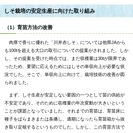
しそ栽培の安定生産に向けた取り組み
（1）育苗方法の改善
肉厚で香りに優れた「川井赤しそ」については他県JAから
も100tを超える大口の取引についての提案がされました。しか
し、その提案を受けた時点では、まだ収穫量は30tが限界であ
ったため、要望に応えるためにはしその単収向上が必要な状
況でした。そこで、単収向上に向けて、栽培技術の改善が図
られました。
まず、しそ生産が安定しない要因の一つとして苗の供給が
不安定であり、そのために収穫量の年次変動が大きいという
ことが課題となっていました。それまでの育苗は、育苗床に
種子をばらまきまたは条播し、適期になったら育苗箱から抜
き取り定植するというものでした。しかし、この育苗方法で