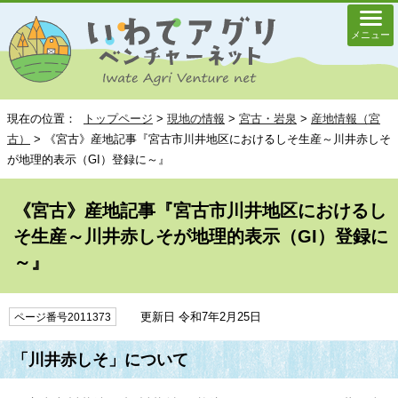
メニュー
現在の位置：
トップページ
>
現地の情報
>
宮古・岩泉
>
産地情報（宮
古）
> 《宮古》産地記事『宮古市川井地区におけるしそ生産～川井赤しそ
が地理的表示（GI）登録に～』
《宮古》産地記事『宮古市川井地区におけるし
そ生産～川井赤しそが地理的表示（GI）登録に
～』
更新日 令和7年2月25日
ページ番号2011373
「川井赤しそ」について