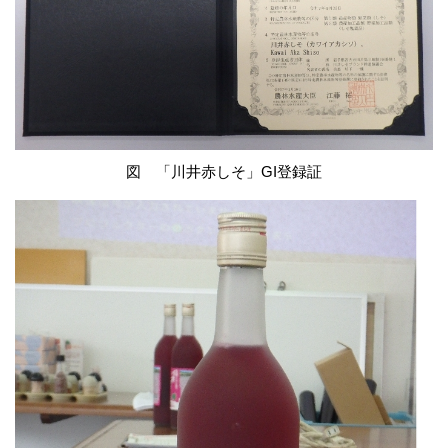
図 「川井赤しそ」GI登録証