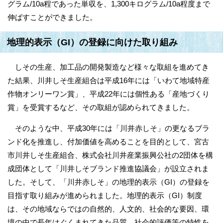
グラム/10a程であった単収を、1,300キログラム/10a程度まで
伸ばすことができました。
地理的表示（GI）の登録に向けた取り組み
しその生産、加工品の開発製造など様々な取組を進めてき
た結果、川井しそ生産組合は平成16年には「いわて地域特産
作物オンリーワン賞」、平成22年には個性ある「産地づくり
賞」を受賞するなど、その取組が認められてきました。
そのような中、平成30年には「川井赤しそ」の更なるブラ
ンド化を推進し、付加価値を高めることを目的として、宮古
市川井しそ生産組合、株式会社川井産業振興公社の2団体を構
成団体として「川井しそブランド推進協議会」が設立されま
した。そして、「川井赤しそ」の地理的表示（GI）の登録を
目指す取り組みが進められました。地理的表示（GI）制度
は、その地域ならではの自然的、人文的、社会的な要因、環
境の中で長年はぐくまれてきた品質、社会的評価等の特性を