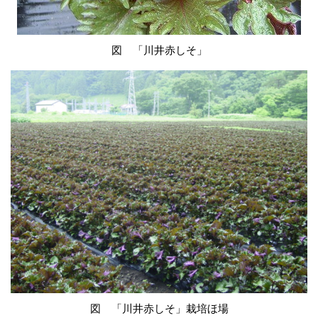
図 「川井赤しそ」
図 「川井赤しそ」栽培ほ場