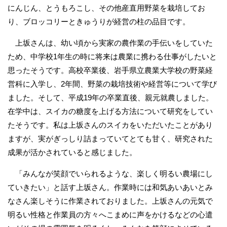
にんじん、とうもろこし、その他産直用野菜を栽培してお
り、ブロッコリーときゅうりが経営の柱の品目です。
上坂さんは、幼い頃から実家の農作業の手伝いをしていた
ため、中学校1年生の時に将来は農業に携わる仕事がしたいと
思ったそうです。高校卒業後、岩手県立農業大学校の野菜経
営科に入学し、2年間、野菜の栽培技術や経営等について学び
ました。そして、平成19年の卒業直後、親元就農しました。
在学中は、スイカの糖度を上げる方法について研究をしてい
たそうです。私は上坂さんのスイカをいただいたことがあり
ますが、実がぎっしり詰まっていてとても甘く、研究された
成果が活かされていると感じました。
「みんなが笑顔でいられるような、楽しく明るい農場にし
ていきたい」と話す上坂さん。作業時には和気あいあいとみ
なさん楽しそうに作業されておりました。上坂さんの元気で
明るい性格と作業員の方々へこまめに声をかけるなどの心遣