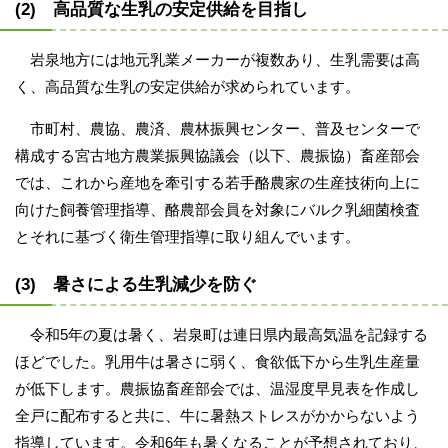
(2) 高品質な生乳の安定供給を目指し
岩泉地方には地元乳業メーカーが複数あり、生乳需要は高
く、高品質な生乳の安定供給が求められています。
市町村、農協、農済、農林振興センター、普及センターで
構成する宮古地方農業振興協議会（以下、農振協）畜産部会
では、これから産地を牽引する若手酪農家の生産技術向上に
向けた飼養管理指導、酪農部会員を対象にバルク乳細菌検査
とそれに基づく衛生管理指導に取り組んでいます。
(3) 暑さによる生乳減少を防ぐ
令和5年の夏は暑く、岩泉町は連日県内最高気温を記録する
ほどでした。乳用牛は暑さに弱く、食欲低下から生乳生産量
が低下します。農振協畜産部会では、温湿度早見表を作成し
全戸に配布すると共に、牛に暑熱ストレスがかからないよう
指導しています。令和6年も暑くなることが予想されており、