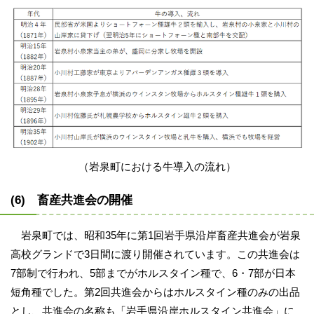
（岩泉町における牛導入の流れ）
(6) 畜産共進会の開催
岩泉町では、昭和35年に第1回岩手県沿岸畜産共進会が岩泉
高校グランドで3日間に渡り開催されています。この共進会は
7部制で行われ、5部までがホルスタイン種で、6・7部が日本
短角種でした。第2回共進会からはホルスタイン種のみの出品
とし、共進会の名称も「岩手県沿岸ホルスタイン共進会」に