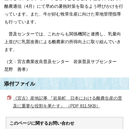
酪農通信（4月）にて早めの暑熱対策を取るよう呼びかけを行
っています。また、牛が好む牧草生産に向けた草地管理指導
も行っています。
普及センターでは、これからも関係機関と連携し、乳量向
上並びに乳質改善による酪農家の所得向上に取り組んでいき
ます。
（文：宮古農業改良普及センター 岩泉普及サブセンター
昆野 善孝）
添付ファイル
《宮古》産地記事 『岩泉町 日本における酪農生産の普
及に重要な役割を果たす』 （PDF 811.5KB）
このページに関する
お問い合わせ