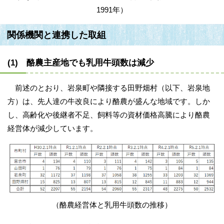
1991年）
関係機関と連携した取組
(1) 酪農主産地でも乳用牛頭数は減少
前述のとおり、岩泉町や隣接する田野畑村（以下、岩泉地
方）は、先人達の牛改良により酪農が盛んな地域です。しか
し、高齢化や後継者不足、飼料等の資材価格高騰により酪農
経営体が減少しています。
（酪農経営体と乳用牛頭数の推移）