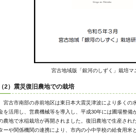
宮古地域版「銀河のしずく」栽培マ
（2）震災復旧農地での栽培
宮古市南部の赤前地区は東日本大震災津波により多くの水
金を活用し、営農機械等を導入し、平成30年には圃場整備
の農地で水稲栽培が再開されました。復旧農地で生産され
ターや関係機関の連携により、市内の小中学校の給食用米