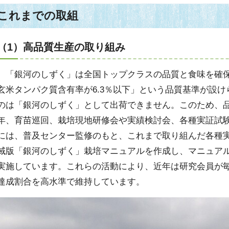
これまでの取組
（1）高品質生産の取り組み
「銀河のしずく」は全国トップクラスの品質と食味を確保
玄米タンパク質含有率が6.3％以下」という品質基準が設
のは「銀河のしずく」として出荷できません。このため、
年、育苗巡回、栽培現地研修会や実績検討会、各種実証試験
には、普及センター監修のもと、これまで取り組んだ各種
域版「銀河のしずく」栽培マニュアルを作成し、マニュア
実施しています。これらの活動により、近年は研究会員が
達成割合を高水準で維持しています。