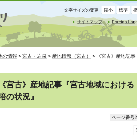
縮小
標準
文字サイズの変更
サイトマップ
Foreign Lan
地の情報
>
宮古・岩泉
>
産地情報（宮古）
> 《宮古》産地記
《宮古》産地記事『宮古地域における
培の状況』
ページ番号20