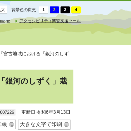
拡大
背景色の変更
guage
アクセシビリティ閲覧支援ツール
事『宮古地域における「銀河のしず
「銀河のしずく」栽
07226
更新日 令和6年3月13日
大きな文字で印刷
印刷