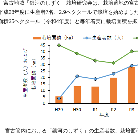
宮古地域「銀河のしずく」栽培研究会は、栽培適地の宮古
平成28年度に生産者7名、2.9ヘクタールで栽培を始めまし
面積35ヘクタール（令和4年度）と毎年着実に栽培面積を
宮古管内における「銀河のしずく」の生産者数、栽培面