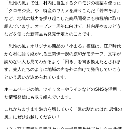
「思惟の風」では、村内に自生するクロモジの枝葉を使った
「クロモジ茶」や、特産のワカメを練りこんだ「若布そば」
など、地域の魅力を掘り起こした商品開発にも積極的に取り
組んでいます。オープン一周年に向けて、村内産やまぶどう
などを使った新商品も発売予定とのことです。
「思惟の風」オリジナル商品の「小まる」模様は、江戸時代
から村に語り継がれる三閉伊一揆の旗印がモチーフ。文字が
読めない人も見てわかるよう「困る」を書き換えたとされま
す。先人たちのように地域の声を外に向けて発信していこう
という思いが込められています。
ホームページの他、ツイッターやラインなどのSNSを活用し
た情報発信にも取り組んでいます。
これからますます魅力を増していく「道の駅たのはた 思惟の
風」にぜひお越しください！
（文：宮古農業改良普及センター岩泉普及サブセンター 千葉