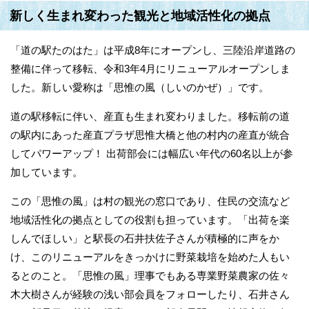
新しく生まれ変わった観光と地域活性化の拠点
「道の駅たのはた」は平成8年にオープンし、三陸沿岸道路の
整備に伴って移転、令和3年4月にリニューアルオープンしま
した。新しい愛称は「思惟の風（しいのかぜ）」です。
道の駅移転に伴い、産直も生まれ変わりました。移転前の道
の駅内にあった産直プラザ思惟大橋と他の村内の産直が統合
してパワーアップ！ 出荷部会には幅広い年代の60名以上が参
加しています。
この「思惟の風」は村の観光の窓口であり、住民の交流など
地域活性化の拠点としての役割も担っています。「出荷を楽
しんでほしい」と駅長の石井扶佐子さんが積極的に声をか
け、このリニューアルをきっかけに野菜栽培を始めた人もい
るとのこと。「思惟の風」理事でもある専業野菜農家の佐々
木大樹さんが経験の浅い部会員をフォローしたり、石井さん