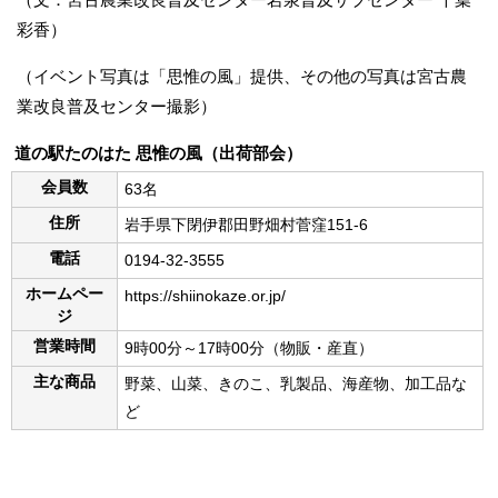
彩香）
（イベント写真は「思惟の風」提供、その他の写真は宮古農
業改良普及センター撮影）
道の駅たのはた 思惟の風（出荷部会）
会員数
63名
住所
岩手県下閉伊郡田野畑村菅窪151-6
電話
0194-32-3555
ホームペー
https://shiinokaze.or.jp/
ジ
営業時間
9時00分～17時00分（物販・産直）
主な商品
野菜、山菜、きのこ、乳製品、海産物、加工品な
ど