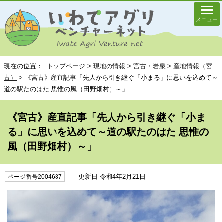
メニュー
現在の位置：
トップページ
>
現地の情報
>
宮古・岩泉
>
産地情報（宮
古）
> 《宮古》産直記事「先人から引き継ぐ「小まる」に思いを込めて～
道の駅たのはた 思惟の風（田野畑村）～」
《宮古》産直記事「先人から引き継ぐ「小ま
る」に思いを込めて～道の駅たのはた 思惟の
風（田野畑村）～」
更新日 令和4年2月21日
ページ番号2004687