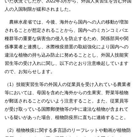
いた状況でしたが、2022年3月から、外国人実習生を含む外国
人の入国制限が緩和されました。
農林水産省では、今後、海外から国内への人の移動が増加
されることが想定されることから、国内へのミカンコミバエ
種群等の重要な病害虫の侵入を防止するため、関係部局や関
係事業者と連携し、水際検疫措置の取組強化により国内への
違法な植物の持ち込み防止に努めることとし、外国人技能実
習生等の受け入れに関し、以下のとおり注意喚起しています
ので、お知らせします。
（1）技能実習生等の外国人の従業員を受け入れている農業者
等においては、母国を含めた海外からの生果実、野菜等植物
が郵送されることのないよう注意すること。また、従業員等
が受け取っている国際郵便物等の中に違法な植物が含まれて
いる疑いがあった場合、植物防疫所に直ちに連絡すること。
（2）植物検疫に関する多言語のリーフレットや動画が植物防