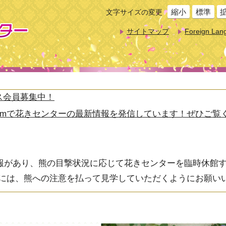
縮小
標準
文字サイズの変更
サイトマップ
Foreign Lan
ス会員募集中！
agramで花きセンターの最新情報を発信しています！ぜひご覧
報があり、熊の目撃状況に応じて花きセンターを臨時休館
際には、熊への注意を払って見学していただくようにお願い