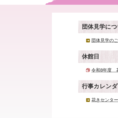
団体見学につ
団体見学の
休館日
令和8年度 花
行事カレンダ
花きセンタ